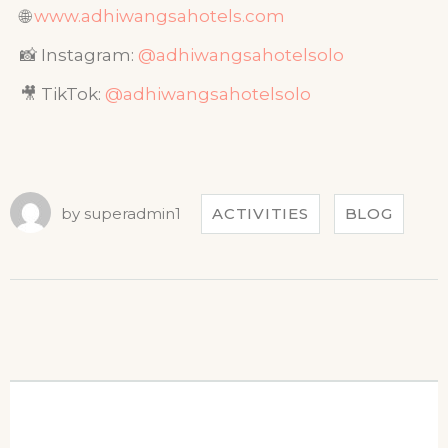
🌐
www.adhiwangsahotels.com
📸 Instagram:
@adhiwangsahotelsolo
🎥 TikTok:
@adhiwangsahotelsolo
by
superadmin1
ACTIVITIES
BLOG