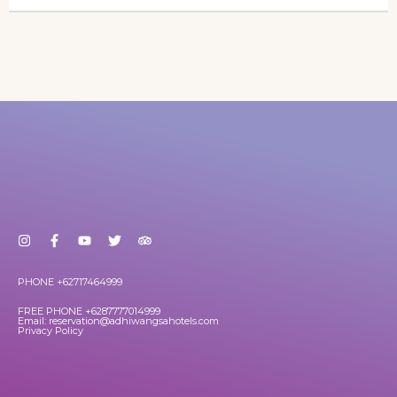
PHONE +62717464999
FREE PHONE +6287777014999
Email: reservation@adhiwangsahotels.com
Privacy Policy